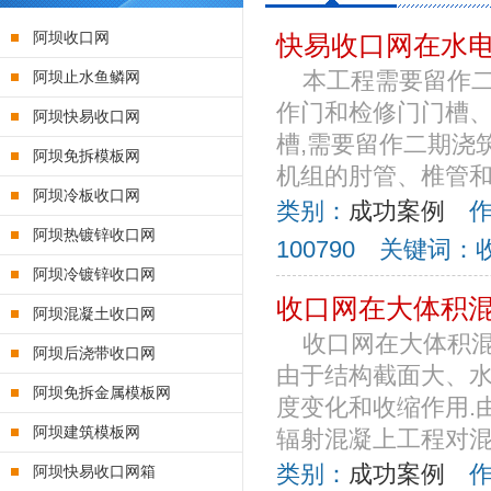
阿坝收口网
快易收口网在水
阿坝止水鱼鳞网
本工程需要留作二
作门和检修门门槽、
阿坝快易收口网
槽,需要留作二期浇
阿坝免拆模板网
机组的肘管、椎管和水
阿坝冷板收口网
类别：
成功案例
作者
阿坝热镀锌收口网
100790 关键词
阿坝冷镀锌收口网
收口网在大体积
阿坝混凝土收口网
收口网在大体积
阿坝后浇带收口网
由于结构截面大、水
阿坝免拆金属模板网
度变化和收缩作用.
阿坝建筑模板网
辐射混凝上工程对混凝
类别：
成功案例
作者
阿坝快易收口网箱