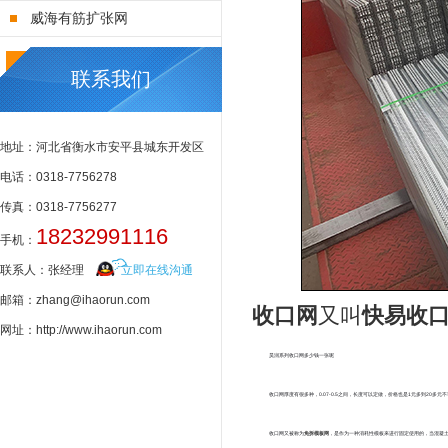
威海有筋扩张网
联系我们
地址：河北省衡水市安平县城东开发区
电话：0318-7756278
传真：0318-7756277
18232991116
手机：
联系人：张经理
立即在线沟通
邮箱：zhang@ihaorun.com
收口网
又叫
快易收
网址：http://www.ihaorun.com
昊润系列收口网多少钱一张呢
收口网厚度有很多种，0.07-0.5之间，长度可以定做，价格也是1元多到20多
收口网又被称为
免拆模板网
，是作为一种消耗性模板来进行固定使用的，当混凝