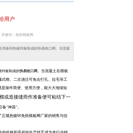
给用户
37 关键词：免拆模板网
光亮板和热镀锌板制成的快易收口网。当混凝
当混凝土在模板
镀锌板制成的
快易收口网
。
械式楔。二次浇注可免去打孔、拉毛等工
就是操作简便、使用方便，能大大地缩短
拆模或造接缝而作准备便可粘结下一
备“神器”。
了正规热镀锌免拆模板网厂家的销售与信
批发的价格和高超的生产技艺成为本行业销