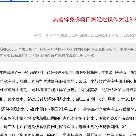
热镀锌免拆模口网轻松操作大让利
作者：昊润丝网 来源：原创 日期：2015/8/14 浏览量： 2355
容提示：
近年来出现了一种轻便的丝网可代替传统模板网叫做免拆模板网，主要采用
在模板后面浇注时，网眼上的余角片就嵌在混凝土里，形成...
年来出现了一种轻便的丝网可代替传统模板网叫做
免拆模板网
，主要采用光亮板和热
面浇注时，网眼上的余角片就嵌在混凝土里，形成一个与邻近浇注块相连的机
可缩短施工周期，同时增加了浇注体的强度。“网”如其名，这种丝网的大特点
适应分段浇注混凝土，施工文明 永久模板，无须
期、减少成本。
次浇注混凝土，故此简化接口准备工作。
是提高生产效率和工程质量的必
着市场需求量的增加快易
收口网
的厂家也渐渐多了起来，质量的参差不齐影响
，请广大用户在选购快易收口网时擦亮双眼，选择正规的快易
收口网厂
家。
易收口网巳是现代文明施工的标志，昊润快易
收口网厂
迄今巳发展10余年，