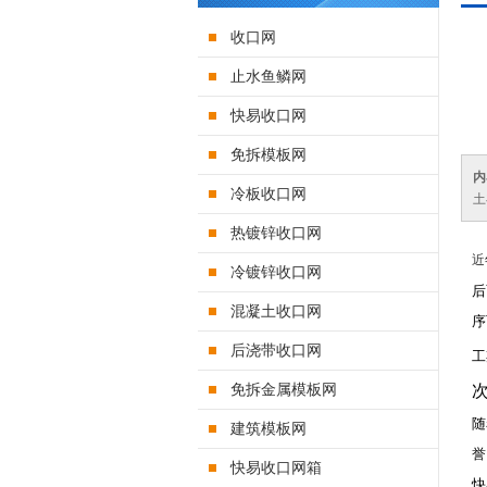
收口网
止水鱼鳞网
快易收口网
免拆模板网
内
冷板收口网
土
热镀锌收口网
近
冷镀锌收口网
后
混凝土收口网
序
后浇带收口网
工
免拆金属模板网
随
建筑模板网
誉
快易收口网箱
快