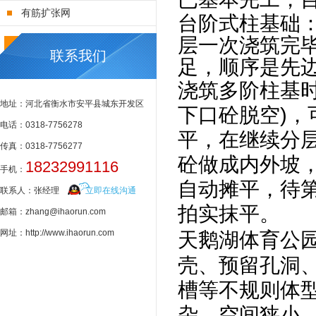
有筋扩张网
台阶式柱基础
层一次浇筑完
联系我们
足，顺序是先
浇筑多阶柱基
地址：河北省衡水市安平县城东开发区
下口砼脱空)，
电话：0318-7756278
平，在继续分
传真：0318-7756277
砼做成内外坡
18232991116
手机：
自动摊平，待
联系人：张经理
立即在线沟通
拍实抹平。
邮箱：zhang@ihaorun.com
网址：http://www.ihaorun.com
天鹅湖体育公
壳、预留孔洞
槽等不规则体
杂、空间狭小