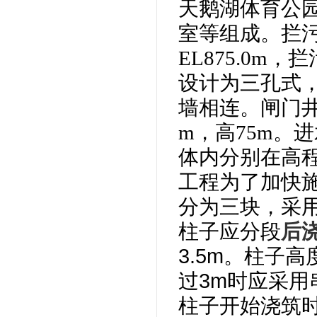
天鹅湖体育公
室等组成。拦污
EL875.0m
设计为三孔式，
墙相连。闸门井为
m，高75m。
体内分别在高程8
工程为了加快
分为三块，采
柱子应分段
后
3.5m。柱子
过3m时应采
柱子开始浇筑时