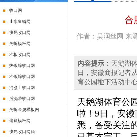
收口网
合
止水鱼鳞网
快易收口网
作者：昊润丝网 来源：原
免拆模板网
冷板收口网
内容提示：
天鹅湖体
热镀锌收口网
日，安徽商报记者
冷镀锌收口网
育公园地下活动中心
混凝土收口网
后浇带收口网
天鹅湖体育公园
免拆金属模板网
啦！9日，安
建筑模板网
悉，备受关注
快易收口网箱
已基本完工，