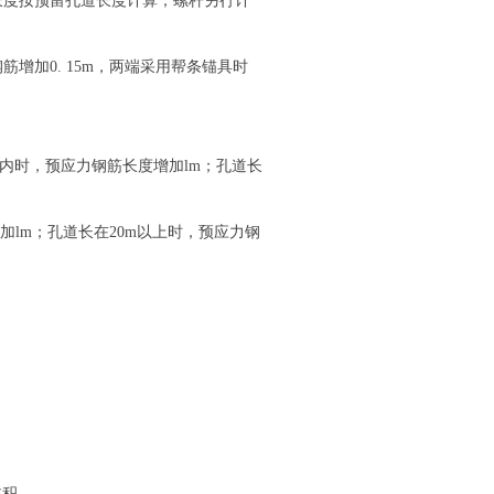
长度按预留孔道长度计算，螺杆另行计
增加0. 15m，两端采用帮条锚具时
。
m以内时，预应力钢筋长度增加lm；孔道长
加lm；孔道长在20m以上时，预应力钢
体积