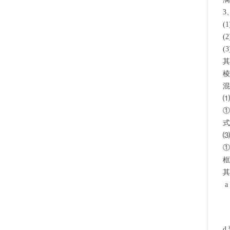
3
(
(
(
其
棱
①
式
框
a
d