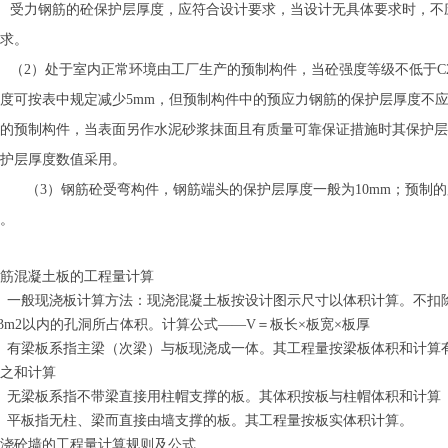
受力钢筋的砼保护层厚度，应符合设计要求，当设计无具体要求时，不
求。
（2）处于室内正常环境由工厂生产的预制构件，当砼强度等级不低于C
度可按表中规定减少5mm，但预制构件中的预应力钢筋的保护层厚度不应
的预制构件，当表面另作水泥砂浆抹面且有质量可靠保证措施时其保护层
护层厚度数值采用。
（3）钢筋砼受弯构件，钢筋端头的保护层厚度一般为10mm；预制
。
钢筋混凝土板的工程量计算
、一般现浇板计算方法：现浇混凝土板按设计图示尺寸以体积计算。不扣
.3m2以内的孔洞所占体积。计算公式——V＝板长×板宽×板厚
、有梁板系指主梁（次梁）与板现浇成一体。其工程量按梁板体积和计算有
积之和计算
、无梁板系指不带梁直接用柱帽支撑的板。其体积按板与柱帽体积和计算
、平板指无柱、梁而直接由墙支撑的板。其工程量按板实体积计算。
现浇砼墙的工程量计算规则及公式