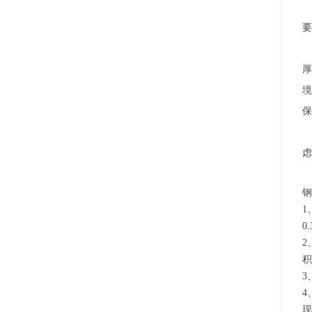
要
厚
境
保
虑
1
0
2
3
4