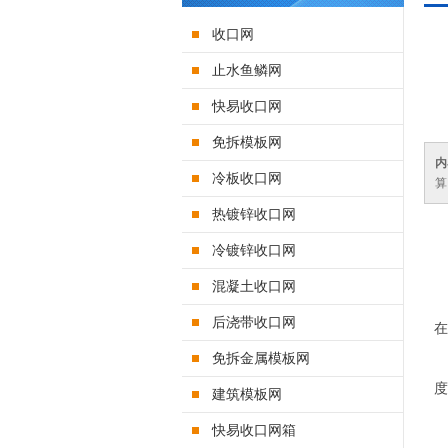
收口网
止水鱼鳞网
快易收口网
免拆模板网
内
冷板收口网
算
热镀锌收口网
冷镀锌收口网
混凝土收口网
后浇带收口网
在
免拆金属模板网
度
建筑模板网
快易收口网箱