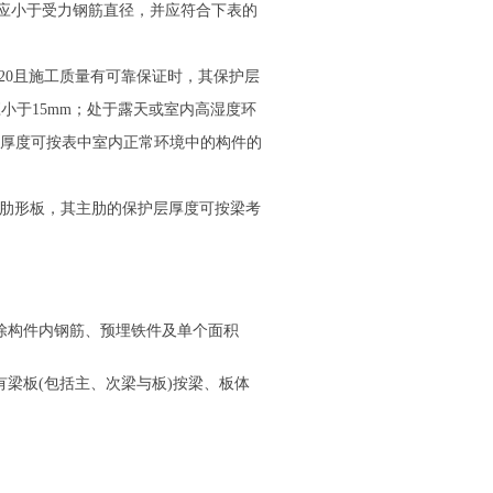
应小于受力钢筋直径，并应符合下表的
20且施工质量有可靠保证时，其保护层
小于15mm；处于露天或室内高湿度环
厚度可按表中室内正常环境中的构件的
的肋形板，其主肋的保护层厚度可按梁考
除构件内钢筋、预埋铁件及单个面积
梁板(包括主、次梁与板)按梁、板体