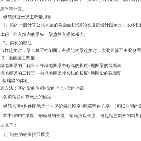
身体积计算。
钢筋混凝土梁工程量规则
1、梁的一般计算公式＝梁的截面面积*梁的长度按设计图示尺寸以体
体积，伸入墙内的梁头、梁垫并入梁体积内。
2、梁长的取法
梁与柱连接时，梁长算至柱侧面，主梁与次梁连接时，次梁长算至主梁侧
3、地圈梁工程量
墙地圈梁的工程量＝外墙地圈梁中心线的长度×地圈梁的截面积
墙地圈梁的工程梁＝内墙地圈梁净长线的长度×地圈梁的截面积
、基础梁的体积
算方法：基础梁的体积=梁的净长×梁的净高
各类钢筋计算长度的确定
钢筋长度=构件图示尺寸－保护层总厚度+两端弯钩长度+（图纸注明的
式中保护层厚度、钢筋弯钩长度、钢筋搭接长度、弯起钢筋斜长的增加
见以下：
1、钢筋的砼保护层厚度