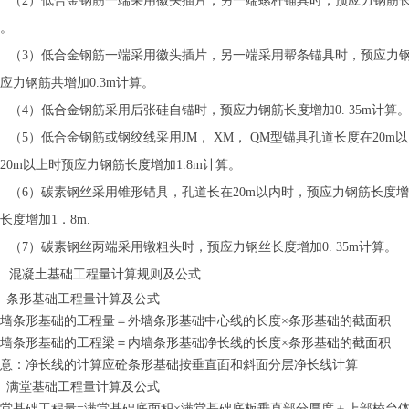
（2）低合金钢筋一端采用徽头插片，另一端螺杆锚具时，预应力钢筋
。
（3）低合金钢筋一端采用徽头插片，另一端采用帮条锚具时，预应力钢筋
应力钢筋共增加0.3m计算。
（4）低合金钢筋采用后张硅自锚时，预应力钢筋长度增加0. 35m计算
（5）低合金钢筋或钢绞线采用JM， XM， QM型锚具孔道长度在20
20m以上时预应力钢筋长度增加1.8m计算。
（6）碳素钢丝采用锥形锚具，孔道长在20m以内时，预应力钢筋长度增
长度增加1．8m.
（7）碳素钢丝两端采用镦粗头时，预应力钢丝长度增加0. 35m计算。
混凝土基础工程量计算规则及公式
、条形基础工程量计算及公式
墙条形基础的工程量＝外墙条形基础中心线的长度×条形基础的截面积
墙条形基础的工程梁＝内墙条形基础净长线的长度×条形基础的截面积
注意：净长线的计算应砼条形基础按垂直面和斜面分层净长线计算
、满堂基础工程量计算及公式
堂基础工程量=满堂基础底面积×满堂基础底板垂直部分厚度＋上部棱台