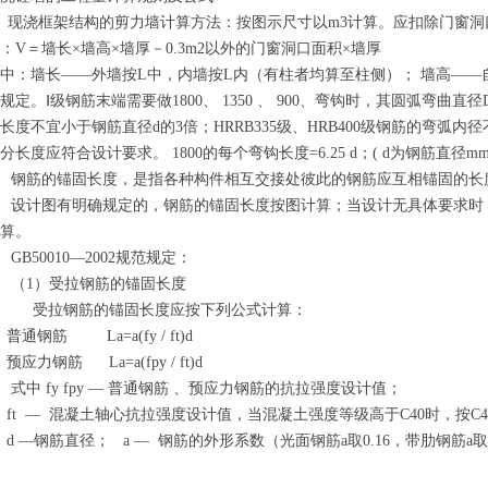
、现浇框架结构的剪力墙计算方法：按图示尺寸以m3计算。应扣除门窗洞口
：V＝墙长×墙高×墙厚－0.3m2以外的门窗洞口面积×墙厚
中：墙长——外墙按L中，内墙按L内（有柱者均算至柱侧）； 墙高—
规定。
Ⅰ级钢筋末端需要做1800、 1350 、 900、弯钩时，其圆弧弯曲
长度不宜小于钢筋直径d的3倍；HRRB335级、HRB400级钢筋的弯弧
分长度应符合设计要求。 1800的每个弯钩长度=6.25 d；( d为钢筋直径mm
钢筋的锚固长度，是指各种构件相互交接处彼此的钢筋应互相锚固的长
设计图有明确规定的，钢筋的锚固长度按图计算；当设计无具体要求时
算。
GB50010—2002规范规定：
（1）受拉钢筋的锚固长度
受拉钢筋的锚固长度应按下列公式计算：
通钢筋 La=a(fy / ft)d
应力钢筋 La=a(fpy / ft)d
式中 fy fpy — 普通钢筋 、预应力钢筋的抗拉强度设计值；
t — 混凝土轴心抗拉强度设计值，当混凝土强度等级高于C40时，按C4
 —钢筋直径； a — 钢筋的外形系数（光面钢筋a取0.16，带肋钢筋a取0