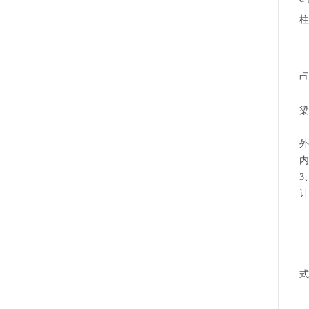
柱
占
外
内
3
计
式