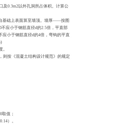
及0.3m2以外孔洞所占体积。计算公
—自基础上表面算至墙顶。墙厚——按图
直径D不应小于钢筋直径d的2.5倍，平直部
内径不应小于钢筋直径d的4倍，弯钩的平直
)
度。
，则按《混凝土结构设计规范》的规定
0取值；
.14）。