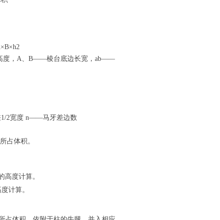
×B×h2
高度，A、B——棱台底边长宽，ab——
/2宽度 n——马牙差边数
件所占体积。
间的高度计算。
高度计算。
件所占体积，依附于柱的牛腿，并入相应