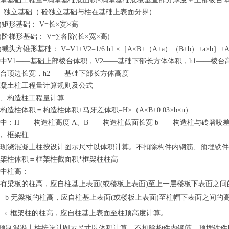
、独立基础（ 砼独立基础与柱在基础上表面分界）
1)矩形基础： V=长×宽×高
2)阶梯形基础： V=∑各阶(长×宽×高)
3)截头方锥形基础： V=V1+V2=1/6 h1 ×［A×B+（A+a）（B+b）+a×b］+A
中V1——基础上部棱台体积，V2——基础下部长方体体积，h1——棱台
台顶边长宽，h2——基础下部长方体高度
混凝土柱工程量计算规则及公式
⑴、构造柱工程量计算
构造柱体积＝构造柱体积+马牙差体积=H×（A×B+0.03×b×n）
中：H——构造柱高度 A、B——构造柱截面长宽 b——构造柱与砖墙咬差1
⑶、框架柱
①现浇混凝土柱按设计图示尺寸以体积计算。不扣除构件内钢筋、预埋铁
架柱体积＝框架柱截面积*框架柱柱高
其中柱高：
 有梁板的柱高，应自柱基上表面(或楼板上表面)至上一层楼板下表面之
b 无梁板的柱高，应自柱基上表面(或楼板上表面)至柱帽下表面之间的
c 框架柱的柱高，应自柱基上表面至柱顶高度计算。
 预制混凝土柱按设计图示尺寸以体积计算，不扣除构件内钢筋、预埋铁