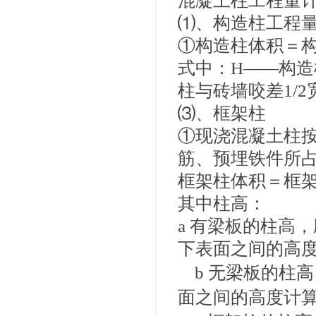
混凝土柱工程量
⑴、构造柱工程
①构造柱体积＝构造
式中：H——构造
柱与砖墙咬差1/2
⑶、框架柱
①现浇混凝土柱
筋、预埋铁件所
框架柱体积＝框架
其中柱高：
a 有梁板的柱高
下表面之间的高
b 无梁板的柱
面之间的高度计