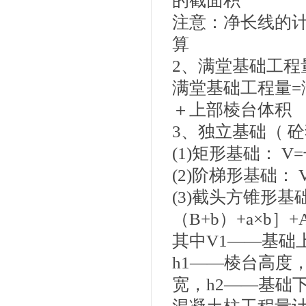
的截面积
注意：净长线的
算
2、满堂基础工程
满堂基础工程量=
＋上部棱台体积
3、独立基础（ 
(1)矩形基础： V
(2)阶梯形基础： 
(3)截头方锥形基础：
（B+b）+a×b］+A
其中V1——基础
h1——棱台高度
宽，h2——基础