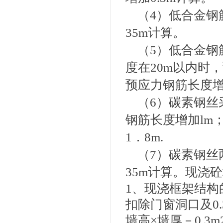
（4）低合金钢
35m计算。
（5）低合金钢
度在20m以内时
预应力钢筋长度增
（6）碳素钢丝
钢筋长度增加lm
1．8m.
（7）碳素钢丝
35m计算。
现浇砼
1、现浇框架结构
扣除门窗洞口及0
墙高×墙厚－0.3